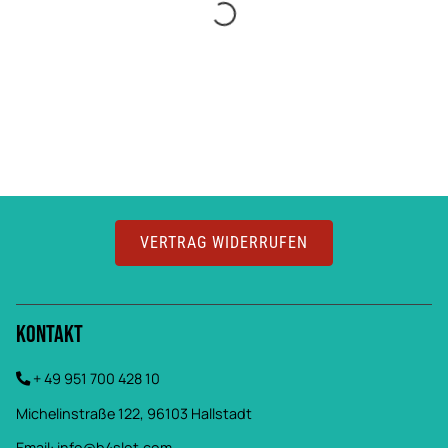
VERTRAG WIDERRUFEN
Kontakt
+ 49 951 700 428 10
Michelinstraße 122, 96103 Hallstadt
Email:
info@b4slot.com