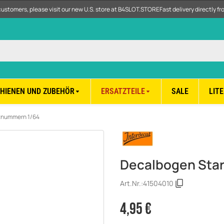
customers, please visit our new U.S. store at B4SLOT.STORE
Fast delivery directly f
CHIENEN UND ZUBEHÖR
ERSATZTEILE
SALE
LIT
tnummern 1/64
Decalbogen Sta
Art.Nr.:
41504010
4,95 €