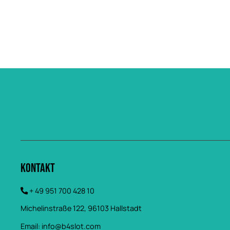
Kontakt
+ 49 951 700 428 10
Michelinstraße 122, 96103 Hallstadt
Email:
info@b4slot.com