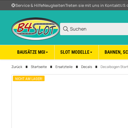
Service & Hilfe
Neugkeiten
Treten sie mit uns in Kontakt
U.S. 
BAUSÄTZE MGI
SLOT MODELLE
BAHNEN, S
Zurück
Startseite
Ersatzteile
Decals
Decalbogen Star
NICHT AM LAGER!