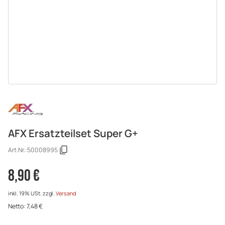
AFX Ersatzteilset Super G+
Art.Nr.:
50008995
8,90 €
inkl. 19% USt.
zzgl.
Versand
Netto:
7,48 €