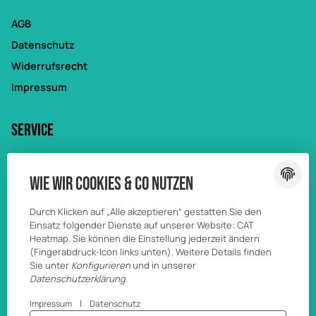
AGB
Datenschutz
Widerrufsrecht
Impressum
Service
Mein Konto
Wie wir Cookies & Co nutzen
Passwort vergessen
Wunschliste
Durch Klicken auf „Alle akzeptieren“ gestatten Sie den
Vergleichsliste
Einsatz folgender Dienste auf unserer Website: CAT
Heatmap. Sie können die Einstellung jederzeit ändern
(Fingerabdruck-Icon links unten). Weitere Details finden
Sie unter
Konfigurieren
und in unserer
Datenschutzerklärung
.
|
Impressum
Datenschutz
© Burn4Slotracing GmbH