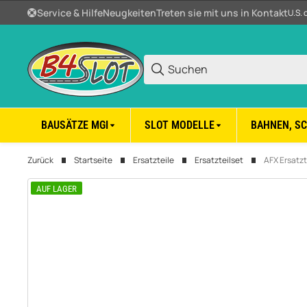
Service & Hilfe
Neugkeiten
Treten sie mit uns in Kontakt
U.S. 
BAUSÄTZE MGI
SLOT MODELLE
BAHNEN, S
Zurück
Startseite
Ersatzteile
Ersatzteilset
AFX Ersatzt
AUF LAGER