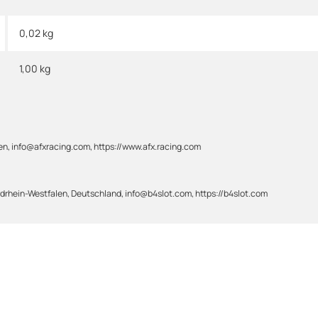
0,02 kg
1,00
kg
en, info@afxracing.com, https://www.afx.racing.com
rhein-Westfalen, Deutschland, info@b4slot.com, https://b4slot.com