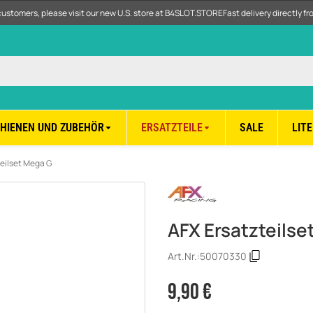
customers, please visit our new U.S. store at B4SLOT.STORE
Fast delivery directly f
CHIENEN UND ZUBEHÖR
ERSATZTEILE
SALE
LIT
eilset Mega G
AFX Ersatzteilse
Art.Nr.:
50070330
9,90 €