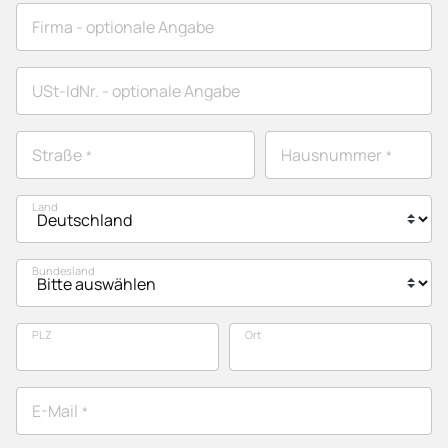
Firma
- optionale Angabe
USt-IdNr.
- optionale Angabe
Straße
Hausnummer
*
*
Land
Bundesland
PLZ
Ort
Rechnungsadresse
E-Mail
*